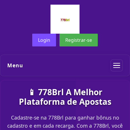
Login
Registrar-se
Menu
📱 778Brl A Melhor
Plataforma de Apostas
Cadastre-se na 778Brl para ganhar bônus no
cadastro e em cada recarga. Com a 778Brl, você