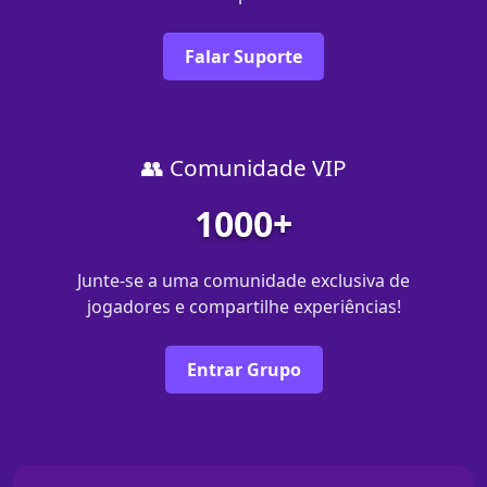
Falar Suporte
👥 Comunidade VIP
1000+
Junte-se a uma comunidade exclusiva de
jogadores e compartilhe experiências!
Entrar Grupo