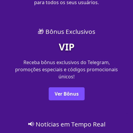
para todos os seus usuários.
🎁 Bônus Exclusivos
VIP
Receba bônus exclusivos do Telegram,
promoções especiais e códigos promocionais
únicos!
Ver Bônus
📢 Notícias em Tempo Real