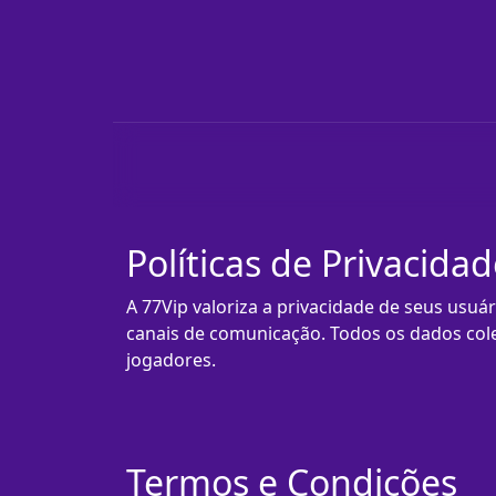
Políticas de Privacida
A 77Vip valoriza a privacidade de seus usu
canais de comunicação. Todos os dados cole
jogadores.
Termos e Condições