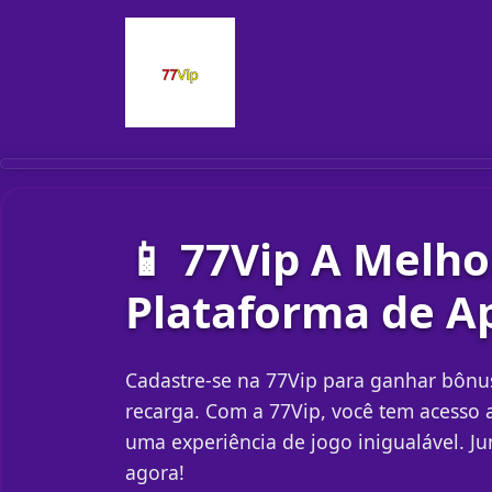
📱 77Vip A Melho
Plataforma de A
Cadastre-se na 77Vip para ganhar bônu
recarga. Com a 77Vip, você tem acesso 
uma experiência de jogo inigualável. J
agora!