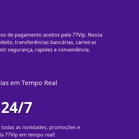
os de pagamento aceitos pela 77Vip. Nossa
ito, transferências bancárias, carteiras
ir segurança, rapidez e conveniência.
cias em Tempo Real
24/7
e todas as novidades, promoções e
da 77Vip em tempo real!