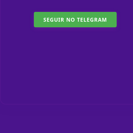
SEGUIR NO TELEGRAM