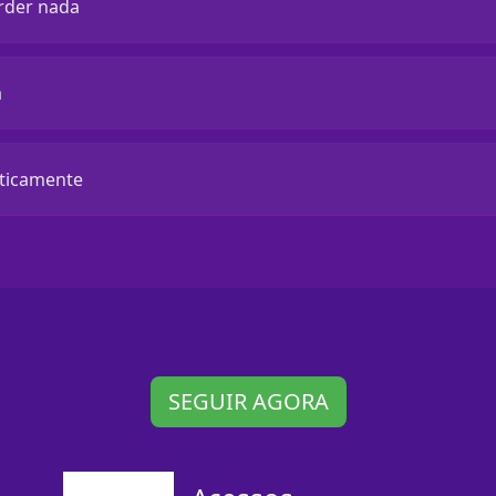
erder nada
a
aticamente
SEGUIR AGORA