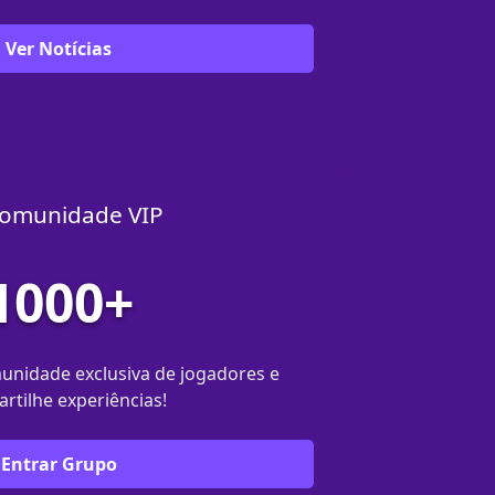
Ver Notícias
Comunidade VIP
1000+
unidade exclusiva de jogadores e
rtilhe experiências!
Entrar Grupo