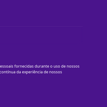
pessoais fornecidas durante o uso de nossos
 contínua da experiência de nossos