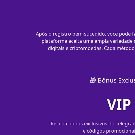
Após o registro bem-sucedido, você pode 
plataforma aceita uma ampla variedade d
digitais e criptomoedas. Cada método
🎁 Bônus Exclu
VIP
Receba bônus exclusivos do Telegra
e códigos promocionai