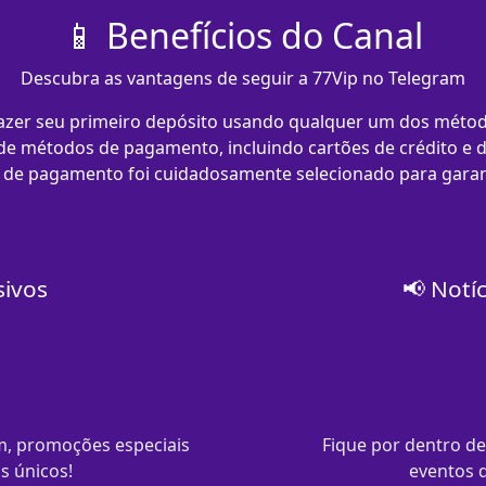
📱 Benefícios do Canal
Descubra as vantagens de seguir a 77Vip no Telegram
fazer seu primeiro depósito usando qualquer um dos métod
e métodos de pagamento, incluindo cartões de crédito e déb
 de pagamento foi cuidadosamente selecionado para garant
sivos
📢 Notí
m, promoções especiais
Fique por dentro d
s únicos!
eventos 