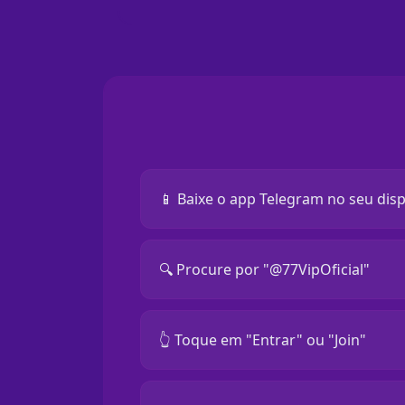
📱 Baixe o app Telegram no seu disp
🔍 Procure por "@77VipOficial"
👆 Toque em "Entrar" ou "Join"