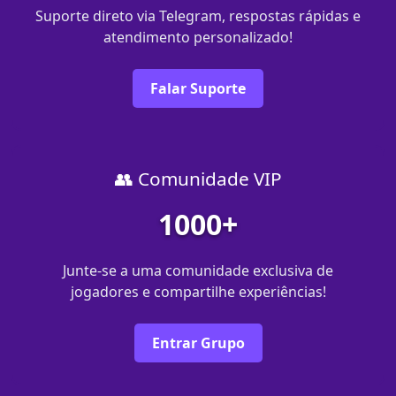
Suporte direto via Telegram, respostas rápidas e
atendimento personalizado!
Falar Suporte
👥 Comunidade VIP
1000+
Junte-se a uma comunidade exclusiva de
jogadores e compartilhe experiências!
Entrar Grupo