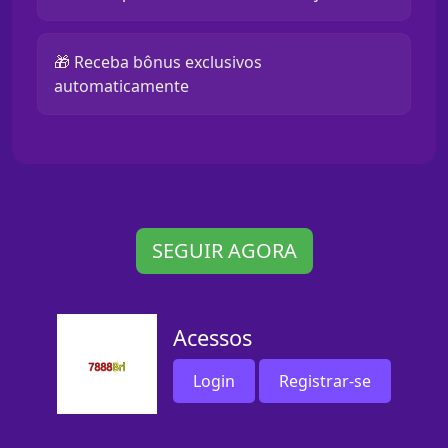
🎁 Receba bônus exclusivos
automaticamente
SEGUIR AGORA
Acessos
Login
Registrar-se