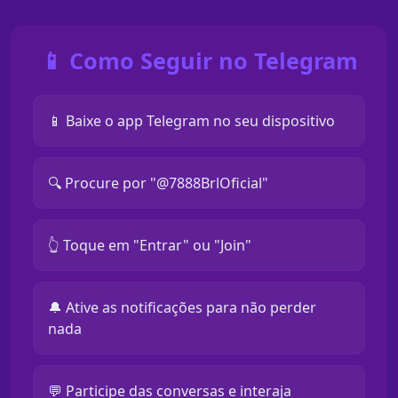
📱 Como Seguir no Telegram
📱 Baixe o app Telegram no seu dispositivo
🔍 Procure por "@7888BrlOficial"
👆 Toque em "Entrar" ou "Join"
🔔 Ative as notificações para não perder
nada
💬 Participe das conversas e interaja