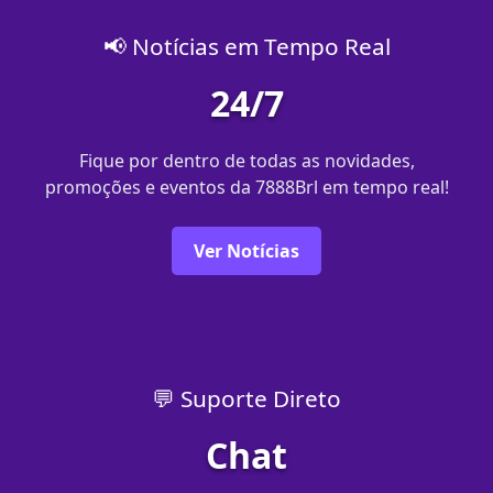
📢 Notícias em Tempo Real
24/7
Fique por dentro de todas as novidades,
promoções e eventos da 7888Brl em tempo real!
Ver Notícias
💬 Suporte Direto
Chat