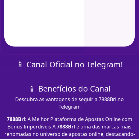
📱 Canal Oficial no Telegram!
📱 Benefícios do Canal
Descubra as vantagens de seguir a 7888Brl no
Telegram
7888Brl
: A Melhor Plataforma de Apostas Online com
Bônus Imperdíveis A
7888Brl
é uma das marcas mais
renomadas no universo de apostas online, destacando-