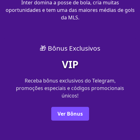
Inter domina a posse de bola, cria muitas
oportunidades e tem uma das maiores médias de gols
da MLS.
🎁 Bônus Exclusivos
VIP
Receba bônus exclusivos do Telegram,
promoções especiais e códigos promocionais
únicos!
Ver Bônus