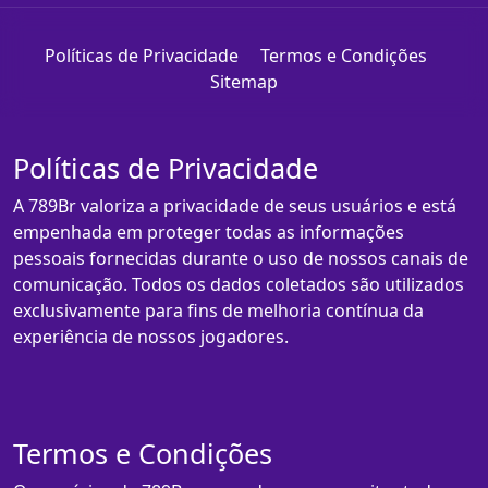
Políticas de Privacidade
Termos e Condições
Sitemap
Políticas de Privacidade
A 789Br valoriza a privacidade de seus usuários e está
empenhada em proteger todas as informações
pessoais fornecidas durante o uso de nossos canais de
comunicação. Todos os dados coletados são utilizados
exclusivamente para fins de melhoria contínua da
experiência de nossos jogadores.
Termos e Condições