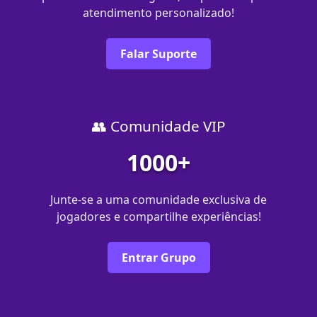
atendimento personalizado!
Falar Suporte
👥 Comunidade VIP
1000+
Junte-se a uma comunidade exclusiva de
jogadores e compartilhe experiências!
Entrar Grupo