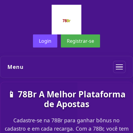
Login
Registrar-se
Menu
📱 78Br A Melhor Plataforma
de Apostas
Cadastre-se na 78Br para ganhar bônus no
cadastro e em cada recarga. Com a 78Br, você tem