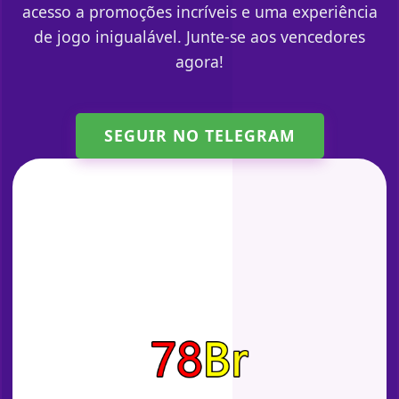
acesso a promoções incríveis e uma experiência
de jogo inigualável. Junte-se aos vencedores
agora!
SEGUIR NO TELEGRAM