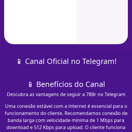
📱 Canal Oficial no Telegram!
📱 Benefícios do Canal
Descubra as vantagens de seguir a 78Br no Telegram
Uma conexão estável com a internet é essencial para o
funcionamento do cliente. Recomendamos conexão de
banda larga com velocidade mínima de 1 Mbps para
download e 512 Kbps para upload. O cliente funciona