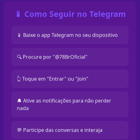
📱 Como Seguir no Telegram
📱 Baixe o app Telegram no seu dispositivo
🔍 Procure por "@78BrOficial"
👆 Toque em "Entrar" ou "Join"
🔔 Ative as notificações para não perder
nada
💬 Participe das conversas e interaja