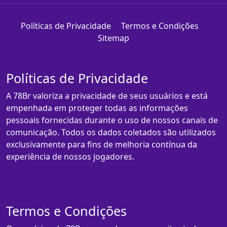
Políticas de Privacidade
Termos e Condições
Sitemap
Políticas de Privacidade
A 78Br valoriza a privacidade de seus usuários e está
empenhada em proteger todas as informações
pessoais fornecidas durante o uso de nossos canais de
comunicação. Todos os dados coletados são utilizados
exclusivamente para fins de melhoria contínua da
experiência de nossos jogadores.
Termos e Condições