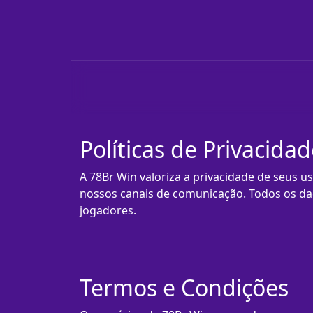
Políticas de Privacida
A 78Br Win valoriza a privacidade de seus 
nossos canais de comunicação. Todos os dad
jogadores.
Termos e Condições