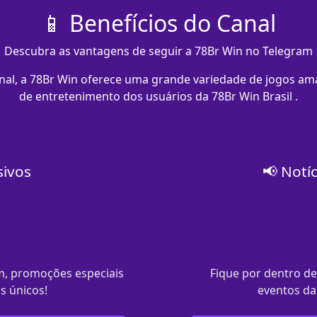
📱 Benefícios do Canal
Descubra as vantagens de seguir a 78Br Win no Telegram
al, a 78Br Win oferece uma grande variedade de jogos ama
de entretenimento dos usuários da 78Br Win Brasil .
sivos
📢 Notí
m, promoções especiais
Fique por dentro d
s únicos!
eventos da