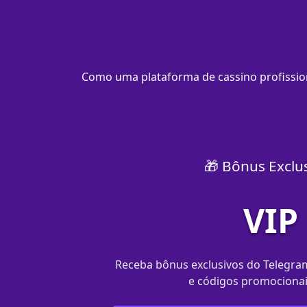
Como uma plataforma de cassino profission
🎁 Bônus Exclu
VIP
Receba bônus exclusivos do Telegra
e códigos promocionai