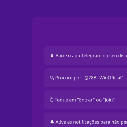
📱 Baixe o app Telegram no seu disp
🔍 Procure por "@78Br WinOficial"
👆 Toque em "Entrar" ou "Join"
🔔 Ative as notificações para não p