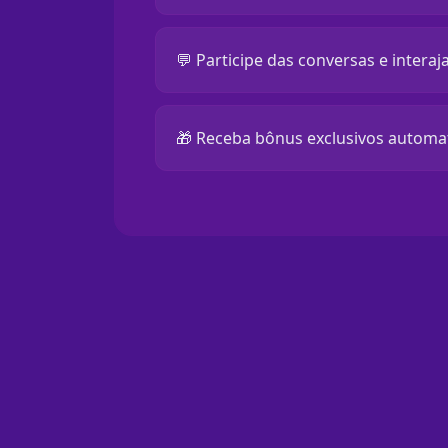
💬 Participe das conversas e interaj
🎁 Receba bônus exclusivos autom