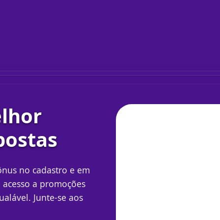
elhor
postas
ônus no cadastro e em
m acesso a promoções
ualável. Junte-se aos