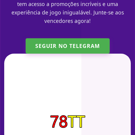
tem acesso a promoções incríveis e uma
experiência de jogo inigualável. Junte-se aos
vencedores agora!
SEGUIR NO TELEGRAM