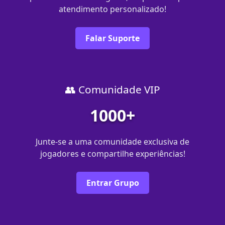
atendimento personalizado!
Falar Suporte
👥 Comunidade VIP
1000+
Junte-se a uma comunidade exclusiva de
jogadores e compartilhe experiências!
Entrar Grupo