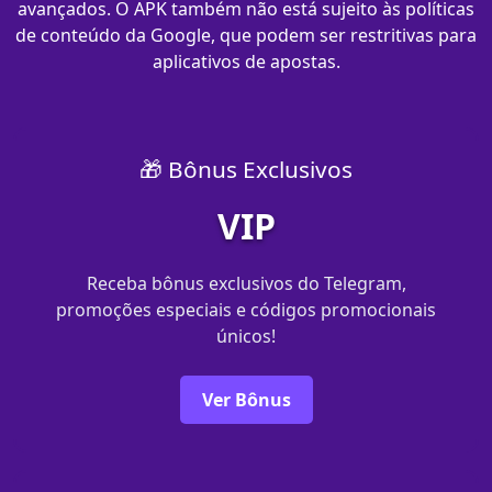
avançados. O APK também não está sujeito às políticas
de conteúdo da Google, que podem ser restritivas para
aplicativos de apostas.
🎁 Bônus Exclusivos
VIP
Receba bônus exclusivos do Telegram,
promoções especiais e códigos promocionais
únicos!
Ver Bônus