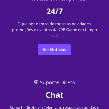
24/7
Fique por dentro de todas as novidades,
promoções e eventos da 79B Game em tempo
real!
Ver Notícias
💬 Suporte Direto
Chat
Suporte direto via Telegram, respostas rápidas e