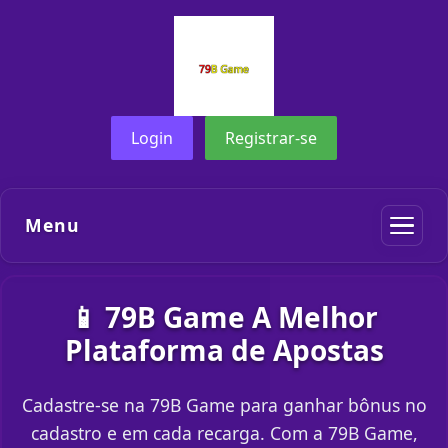
Login
Registrar-se
Menu
📱 79B Game A Melhor
Plataforma de Apostas
Cadastre-se na 79B Game para ganhar bônus no
cadastro e em cada recarga. Com a 79B Game,