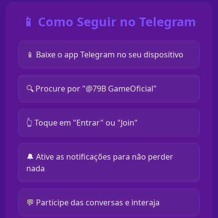
📱 Como Seguir no Telegram
📱 Baixe o app Telegram no seu dispositivo
🔍 Procure por "@79B GameOficial"
👆 Toque em "Entrar" ou "Join"
🔔 Ative as notificações para não perder
nada
💬 Participe das conversas e interaja