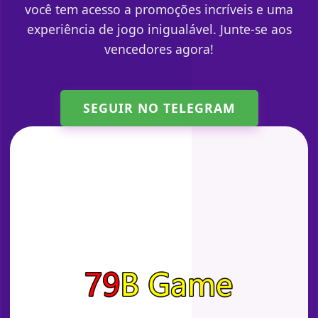
você tem acesso a promoções incríveis e uma
experiência de jogo inigualável. Junte-se aos
vencedores agora!
SEGUIR NO TELEGRAM