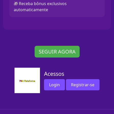
🎁 Receba bônus exclusivos
automaticamente
SEGUIR AGORA
Acessos
Login
Registrar-se