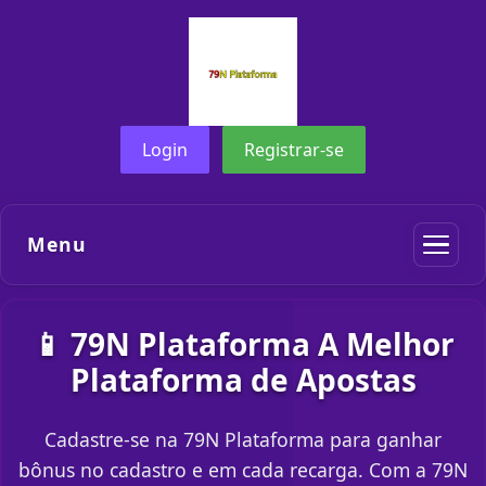
Login
Registrar-se
Menu
📱 79N Plataforma A Melhor
Plataforma de Apostas
Cadastre-se na 79N Plataforma para ganhar
bônus no cadastro e em cada recarga. Com a 79N