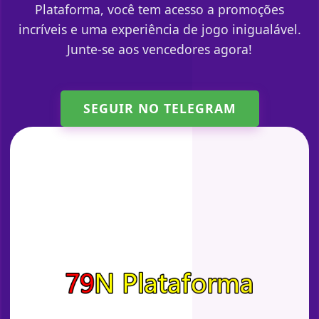
Plataforma, você tem acesso a promoções
incríveis e uma experiência de jogo inigualável.
Junte-se aos vencedores agora!
SEGUIR NO TELEGRAM