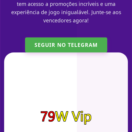
tem acesso a promoções incríveis e uma
experiência de jogo inigualável. Junte-se aos
vencedores agora!
SEGUIR NO TELEGRAM