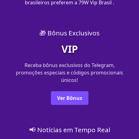
brasileiros preferem a 79W Vip Brasil .
🎁 Bônus Exclusivos
VIP
Receba bônus exclusivos do Telegram,
promoções especiais e códigos promocionais
únicos!
Ver Bônus
📢 Notícias em Tempo Real