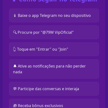
📱 Baixe o app Telegram no seu dispositivo
🔍 Procure por "@79W VipOficial"
👆 Toque em "Entrar" ou "Join"
🔔 Ative as notificações para não perder
nada
💬 Participe das conversas e interaja
🎁 Receba bônus exclusivos