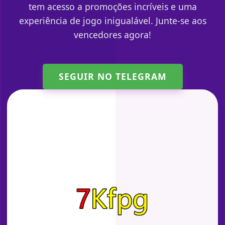
tem acesso a promoções incríveis e uma
experiência de jogo inigualável. Junte-se aos
vencedores agora!
SEGUIR NO TELEGRAM