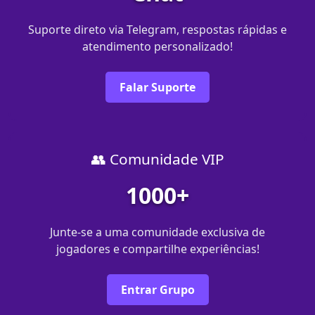
Suporte direto via Telegram, respostas rápidas e
atendimento personalizado!
Falar Suporte
👥 Comunidade VIP
1000+
Junte-se a uma comunidade exclusiva de
jogadores e compartilhe experiências!
Entrar Grupo