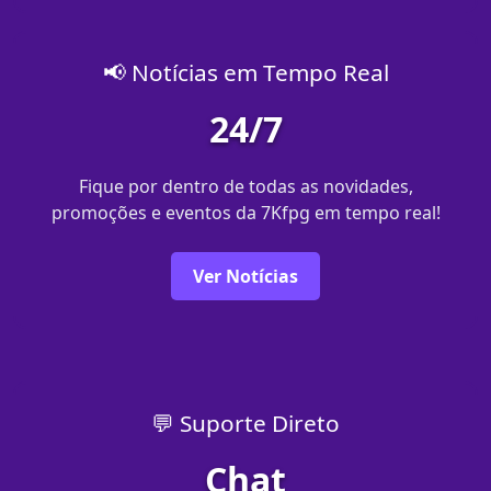
📢 Notícias em Tempo Real
24/7
Fique por dentro de todas as novidades,
promoções e eventos da 7Kfpg em tempo real!
Ver Notícias
💬 Suporte Direto
Chat