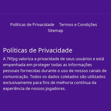
Políticas de Privacidade
Termos e Condições
Sitemap
Políticas de Privacidade
A 7Kfpg valoriza a privacidade de seus usuários e está
empenhada em proteger todas as informações
pessoais fornecidas durante o uso de nossos canais de
comunicação. Todos os dados coletados são utilizados
exclusivamente para fins de melhoria contínua da
experiência de nossos jogadores.