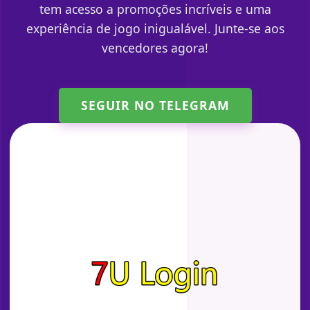
tem acesso a promoções incríveis e uma
experiência de jogo inigualável. Junte-se aos
vencedores agora!
SEGUIR NO TELEGRAM