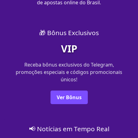
de apostas online do Brasil.
🎁 Bônus Exclusivos
VIP
Receba bônus exclusivos do Telegram,
promoções especiais e códigos promocionais
únicos!
Ver Bônus
📢 Notícias em Tempo Real