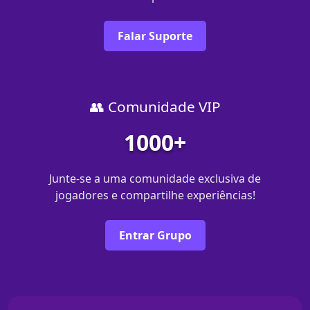
Falar Suporte
👥 Comunidade VIP
1000+
Junte-se a uma comunidade exclusiva de
jogadores e compartilhe experiências!
Entrar Grupo