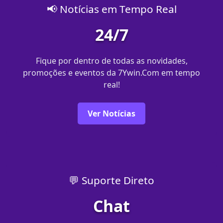
📢 Notícias em Tempo Real
24/7
Fique por dentro de todas as novidades,
promoções e eventos da 7Ywin.Com em tempo
real!
Ver Notícias
💬 Suporte Direto
Chat