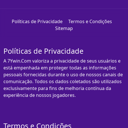
Políticas de Privacidade
Termos e Condições
Sitemap
Políticas de Privacidade
A 7Ywin.Com valoriza a privacidade de seus usuários e
está empenhada em proteger todas as informações
pessoais fornecidas durante o uso de nossos canais de
comunicação. Todos os dados coletados são utilizados
exclusivamente para fins de melhoria contínua da
experiência de nossos jogadores.
Termos e Condições