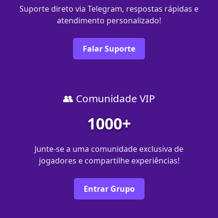
Suporte direto via Telegram, respostas rápidas e
atendimento personalizado!
Falar Suporte
👥 Comunidade VIP
1000+
Junte-se a uma comunidade exclusiva de
jogadores e compartilhe experiências!
Entrar Grupo