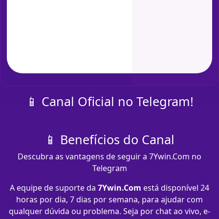
📱 Canal Oficial no Telegram!
📱 Benefícios do Canal
Descubra as vantagens de seguir a 7Ywin.Com no
Telegram
A equipe de suporte da
7Ywin.Com
está disponível 24
horas por dia, 7 dias por semana, para ajudar com
qualquer dúvida ou problema. Seja por chat ao vivo, e-