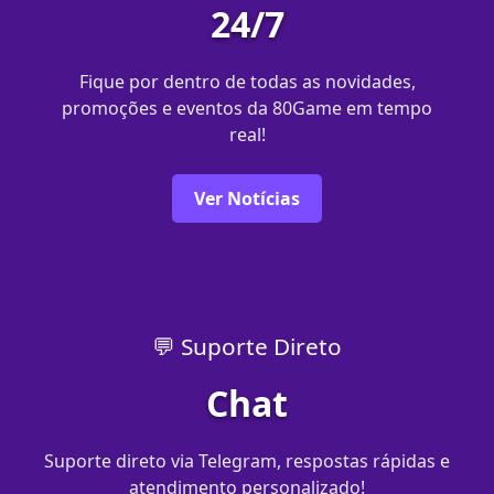
24/7
Fique por dentro de todas as novidades,
promoções e eventos da 80Game em tempo
real!
Ver Notícias
💬 Suporte Direto
Chat
Suporte direto via Telegram, respostas rápidas e
atendimento personalizado!