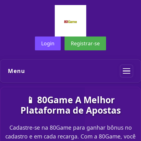
Login
Registrar-se
Menu
📱 80Game A Melhor
Plataforma de Apostas
Cadastre-se na 80Game para ganhar bônus no
cadastro e em cada recarga. Com a 80Game, você