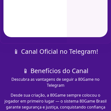
📱 Canal Oficial no Telegram!
📱 Benefícios do Canal
Descubra as vantagens de seguir a 80Game no
Telegram
Desde sua criação, a 80Game sempre colocou o
jogador em primeiro lugar — o sistema 80Game Brasil
garante segurança e justiça, conquistando confiança