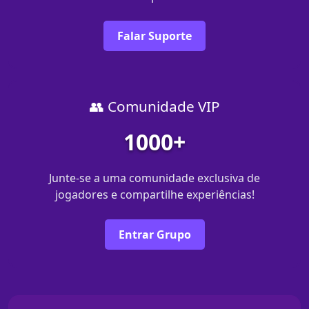
Falar Suporte
👥 Comunidade VIP
1000+
Junte-se a uma comunidade exclusiva de
jogadores e compartilhe experiências!
Entrar Grupo