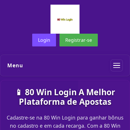
Login
Registrar-se
Menu
📱 80 Win Login A Melhor
Plataforma de Apostas
Cadastre-se na 80 Win Login para ganhar bônus
no cadastro e em cada recarga. Com a 80 Win