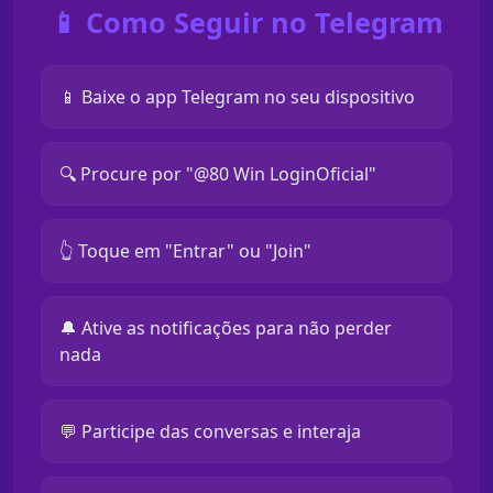
📱 Como Seguir no Telegram
📱 Baixe o app Telegram no seu dispositivo
🔍 Procure por "@80 Win LoginOficial"
👆 Toque em "Entrar" ou "Join"
🔔 Ative as notificações para não perder
nada
💬 Participe das conversas e interaja