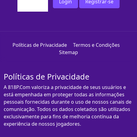
Login
Registrar-se
Políticas de Privacidade
Termos e Condições
Sitemap
Políticas de Privacidade
A 818P.Com valoriza a privacidade de seus usuários e
está empenhada em proteger todas as informações
pessoais fornecidas durante o uso de nossos canais de
comunicação. Todos os dados coletados são utilizados
exclusivamente para fins de melhoria contínua da
experiência de nossos jogadores.