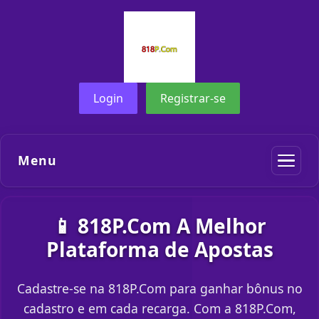
Login
Registrar-se
Menu
📱 818P.Com A Melhor
Plataforma de Apostas
Cadastre-se na 818P.Com para ganhar bônus no
cadastro e em cada recarga. Com a 818P.Com,