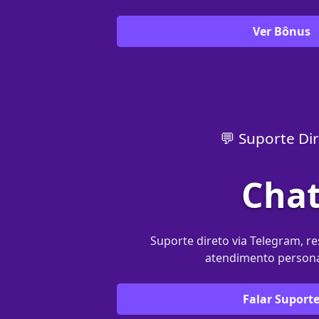
Ver Bônus
💬 Suporte Di
Cha
Suporte direto via Telegram, r
atendimento persona
Falar Suport