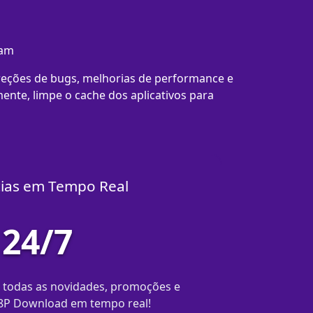
ram
reções de bugs, melhorias de performance e
nte, limpe o cache dos aplicativos para
cias em Tempo Real
24/7
e todas as novidades, promoções e
8P Download em tempo real!