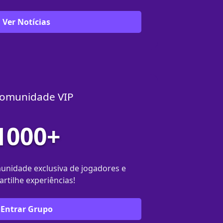
Ver Notícias
Comunidade VIP
1000+
unidade exclusiva de jogadores e
rtilhe experiências!
Entrar Grupo