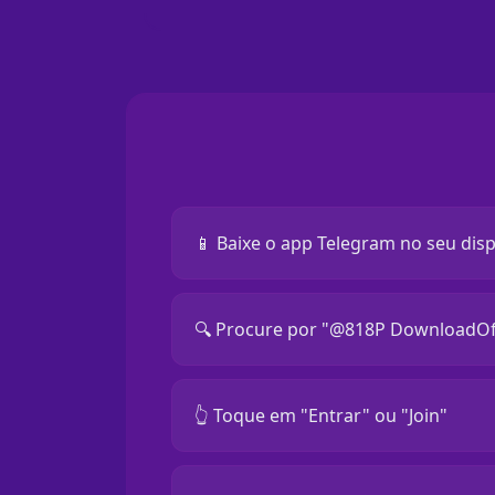
📱 Baixe o app Telegram no seu disp
🔍 Procure por "@818P DownloadOfi
👆 Toque em "Entrar" ou "Join"