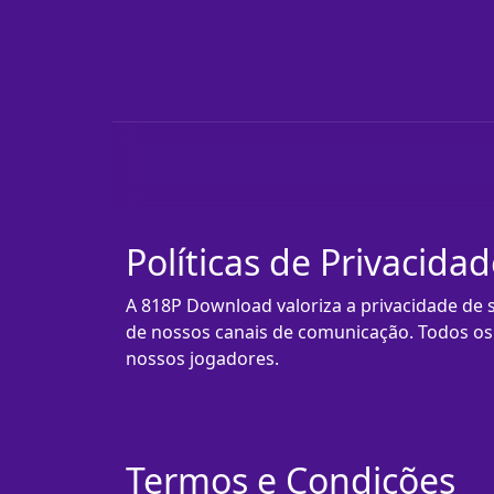
Políticas de Privacida
A 818P Download valoriza a privacidade de
de nossos canais de comunicação. Todos os 
nossos jogadores.
Termos e Condições