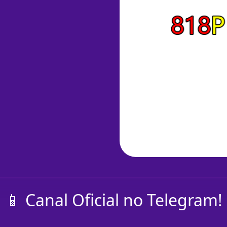
📱 Canal Oficial no Telegram!