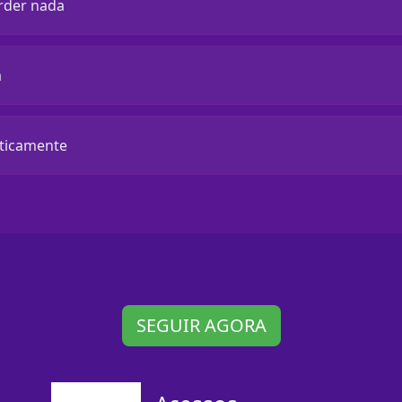
erder nada
a
aticamente
SEGUIR AGORA