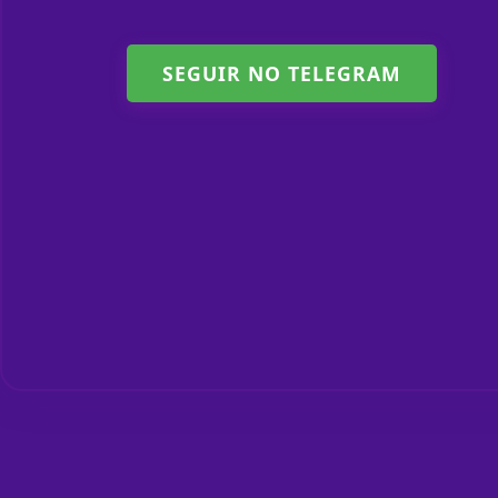
SEGUIR NO TELEGRAM