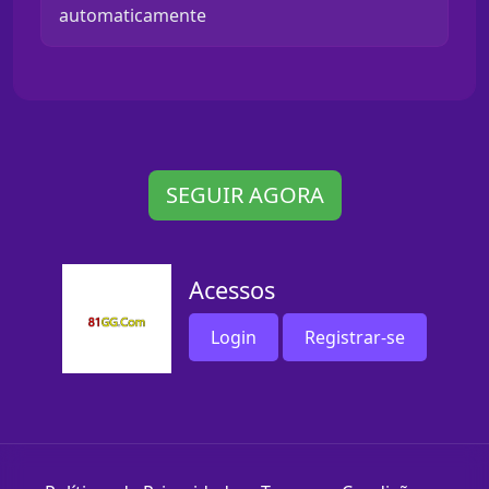
automaticamente
SEGUIR AGORA
Acessos
Login
Registrar-se