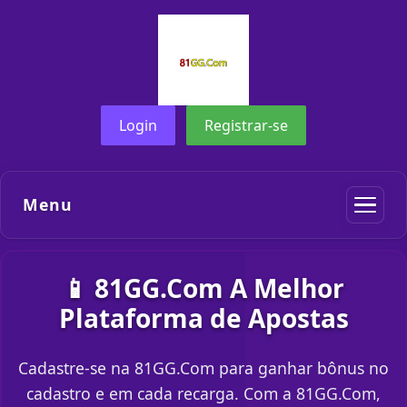
Login
Registrar-se
Menu
📱 81GG.Com A Melhor
Plataforma de Apostas
Cadastre-se na 81GG.Com para ganhar bônus no
cadastro e em cada recarga. Com a 81GG.Com,