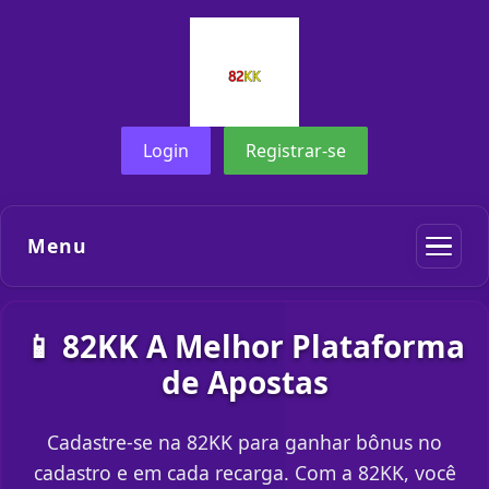
Login
Registrar-se
Menu
📱 82KK A Melhor Plataforma
de Apostas
Cadastre-se na 82KK para ganhar bônus no
cadastro e em cada recarga. Com a 82KK, você