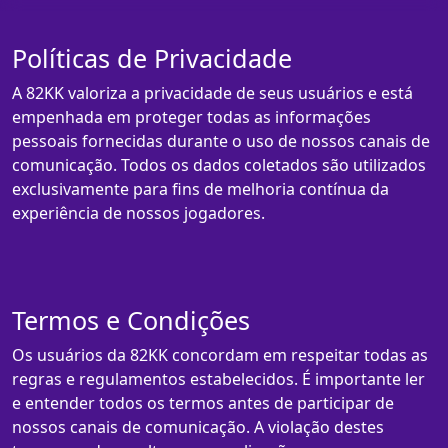
Políticas de Privacidade
A 82KK valoriza a privacidade de seus usuários e está
empenhada em proteger todas as informações
pessoais fornecidas durante o uso de nossos canais de
comunicação. Todos os dados coletados são utilizados
exclusivamente para fins de melhoria contínua da
experiência de nossos jogadores.
Termos e Condições
Os usuários da 82KK concordam em respeitar todas as
regras e regulamentos estabelecidos. É importante ler
e entender todos os termos antes de participar de
nossos canais de comunicação. A violação destes