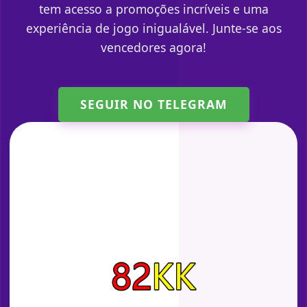
tem acesso a promoções incríveis e uma
experiência de jogo inigualável. Junte-se aos
vencedores agora!
SEGUIR NO TELEGRAM