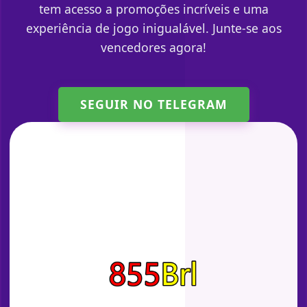
tem acesso a promoções incríveis e uma
experiência de jogo inigualável. Junte-se aos
vencedores agora!
SEGUIR NO TELEGRAM