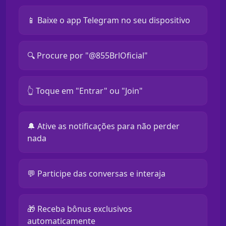
📱 Baixe o app Telegram no seu dispositivo
🔍 Procure por "@855BrlOficial"
👆 Toque em "Entrar" ou "Join"
🔔 Ative as notificações para não perder
nada
💬 Participe das conversas e interaja
🎁 Receba bônus exclusivos
automaticamente