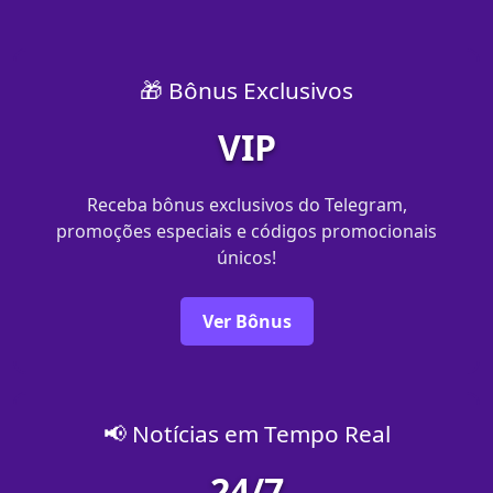
🎁 Bônus Exclusivos
VIP
Receba bônus exclusivos do Telegram,
promoções especiais e códigos promocionais
únicos!
Ver Bônus
📢 Notícias em Tempo Real
24/7