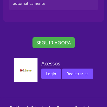
automaticamente
SEGUIR AGORA
Acessos
Login
Registrar-se