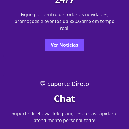
Fique por dentro de todas as novidades,
promoções e eventos da 880.Game em tempo
real!
Ver Notícias
💬 Suporte Direto
Chat
Suporte direto via Telegram, respostas rápidas e
atendimento personalizado!