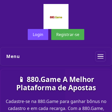
Login
Registrar-se
Menu
📱 880.Game A Melhor
Plataforma de Apostas
Cadastre-se na 880.Game para ganhar bônus no
cadastro e em cada recarga. Com a 880.Game,