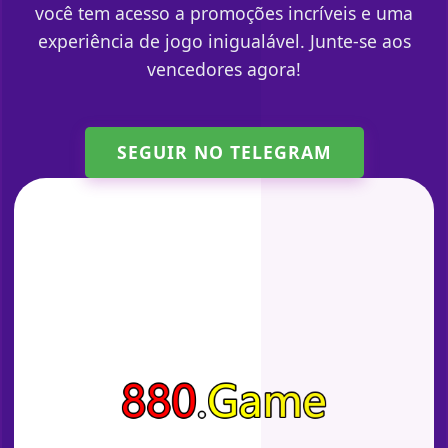
você tem acesso a promoções incríveis e uma
experiência de jogo inigualável. Junte-se aos
vencedores agora!
SEGUIR NO TELEGRAM