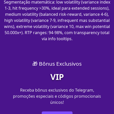
Segmentação matemática: low volatility (variance index
1-3, hit frequency >30%, ideal para extended sessions),
medium volatility (balanced risk-reward, variance 4-6),
high volatility (variance 7-9, infrequent mas substantial
wins), extreme volatility (variance 10, max win potential
50.000x+). RTP ranges: 94-98%, com transparency total
via info tooltips.
🎁 Bônus Exclusivos
VIP
Receba bônus exclusivos do Telegram,
promoções especiais e códigos promocionais
únicos!