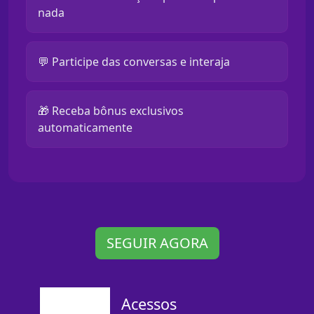
nada
💬 Participe das conversas e interaja
🎁 Receba bônus exclusivos
automaticamente
SEGUIR AGORA
Acessos