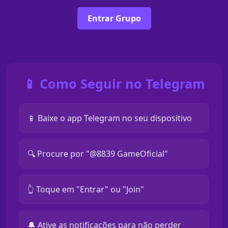
Entrar Grupo
📱 Como Seguir no Telegram
📱 Baixe o app Telegram no seu dispositivo
🔍 Procure por "@8839 GameOficial"
👆 Toque em "Entrar" ou "Join"
🔔 Ative as notificações para não perder