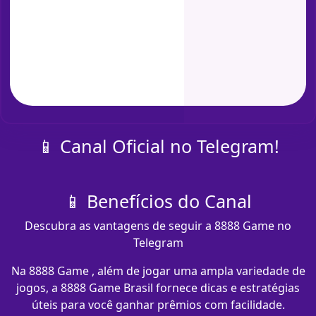
📱 Canal Oficial no Telegram!
📱 Benefícios do Canal
Descubra as vantagens de seguir a 8888 Game no
Telegram
Na 8888 Game , além de jogar uma ampla variedade de
jogos, a 8888 Game Brasil fornece dicas e estratégias
úteis para você ganhar prêmios com facilidade.