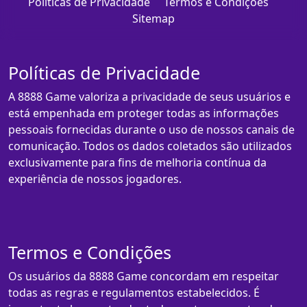
Políticas de Privacidade
Termos e Condições
Sitemap
Políticas de Privacidade
A 8888 Game valoriza a privacidade de seus usuários e
está empenhada em proteger todas as informações
pessoais fornecidas durante o uso de nossos canais de
comunicação. Todos os dados coletados são utilizados
exclusivamente para fins de melhoria contínua da
experiência de nossos jogadores.
Termos e Condições
Os usuários da 8888 Game concordam em respeitar
todas as regras e regulamentos estabelecidos. É