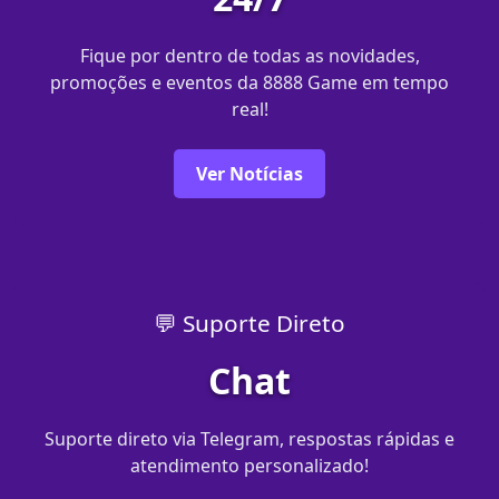
Fique por dentro de todas as novidades,
promoções e eventos da 8888 Game em tempo
real!
Ver Notícias
💬 Suporte Direto
Chat
Suporte direto via Telegram, respostas rápidas e
atendimento personalizado!