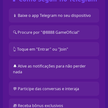
📱 Baixe o app Telegram no seu dispositivo
🔍 Procure por "@8888 GameOficial"
👆 Toque em "Entrar" ou "Join"
🔔 Ative as notificações para não perder
nada
💬 Participe das conversas e interaja
🎁 Receba bônus exclusivos