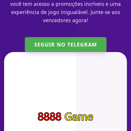
você tem acesso a promoções incríveis e uma
experiência de jogo inigualável. Junte-se aos
vencedores agora!
SEGUIR NO TELEGRAM