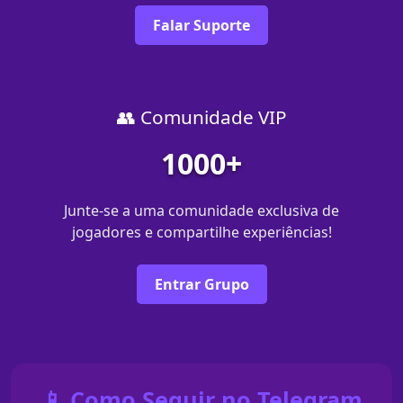
Falar Suporte
👥 Comunidade VIP
1000+
Junte-se a uma comunidade exclusiva de
jogadores e compartilhe experiências!
Entrar Grupo
📱 Como Seguir no Telegram