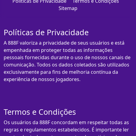
Políticas de Privacidade
Termos e Condições
Sitemap
Políticas de Privacidade
A 888F valoriza a privacidade de seus usuários e está
empenhada em proteger todas as informações
pessoais fornecidas durante o uso de nossos canais de
comunicação. Todos os dados coletados são utilizados
exclusivamente para fins de melhoria contínua da
experiência de nossos jogadores.
Termos e Condições
Os usuários da 888F concordam em respeitar todas as
regras e regulamentos estabelecidos. É importante ler