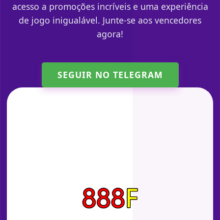
acesso a promoções incríveis e uma experiência
de jogo inigualável. Junte-se aos vencedores
agora!
SEGUIR NO TELEGRAM