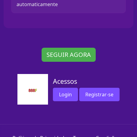
automaticamente
SEGUIR AGORA
Acessos
Login
Registrar-se