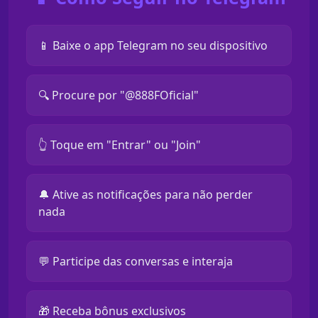
📱 Baixe o app Telegram no seu dispositivo
🔍 Procure por "@888FOficial"
👆 Toque em "Entrar" ou "Join"
🔔 Ative as notificações para não perder
nada
💬 Participe das conversas e interaja
🎁 Receba bônus exclusivos