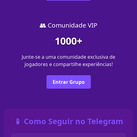
👥 Comunidade VIP
1000+
Junte-se a uma comunidade exclusiva de
jogadores e compartilhe experiências!
Entrar Grupo
📱 Como Seguir no Telegram