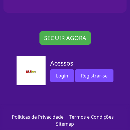
SEGUIR AGORA
Acessos
Login
Registrar-se
Políticas de Privacidade
Termos e Condições
Sitemap