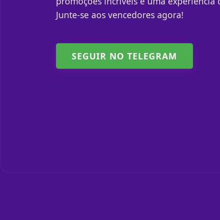
promoções incríveis e uma experiência d
Junte-se aos vencedores agora!
SEGUIR NO TELEGRAM