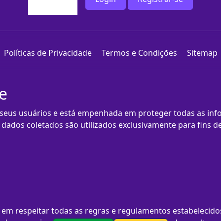
Políticas de Privacidade
Termos e Condições
Sitemap
de
e seus usuários e está empenhada em proteger todas as inf
dados coletados são utilizados exclusivamente para fins d
m respeitar todas as regras e regulamentos estabelecidos.