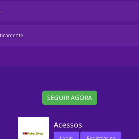
a
aticamente
SEGUIR AGORA
Acessos
Login
Registrar-se