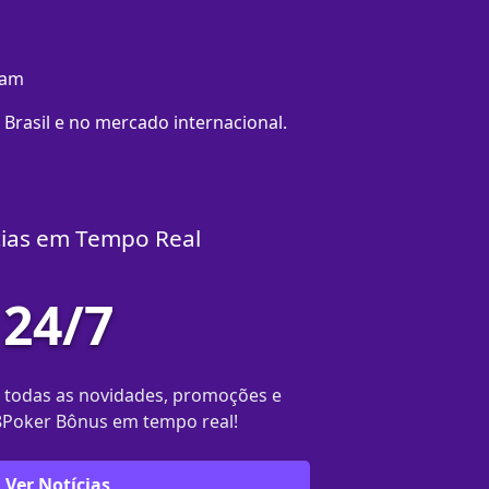
ram
Brasil e no mercado internacional.
cias em Tempo Real
24/7
e todas as novidades, promoções e
8Poker Bônus em tempo real!
Ver Notícias