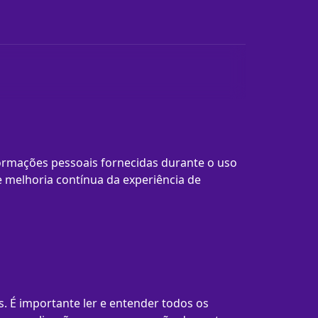
ormações pessoais fornecidas durante o uso
e melhoria contínua da experiência de
 É importante ler e entender todos os