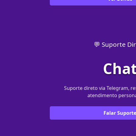
💬 Suporte Di
Cha
Suporte direto via Telegram, r
atendimento persona
Falar Suport