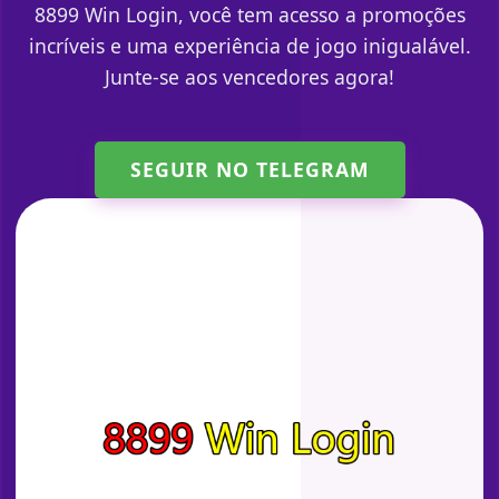
8899 Win Login, você tem acesso a promoções
incríveis e uma experiência de jogo inigualável.
Junte-se aos vencedores agora!
SEGUIR NO TELEGRAM