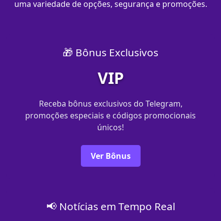
uma variedade de opções, segurança e promoções.
🎁 Bônus Exclusivos
VIP
Receba bônus exclusivos do Telegram,
promoções especiais e códigos promocionais
únicos!
Ver Bônus
📢 Notícias em Tempo Real