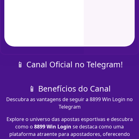
📱 Canal Oficial no Telegram!
📱 Benefícios do Canal
Descubra as vantagens de seguir a 8899 Win Login no
Telegram
Explore o universo das apostas esportivas e descubra
como o
8899 Win Login
se destaca como uma
plataforma atraente para apostadores, oferecendo