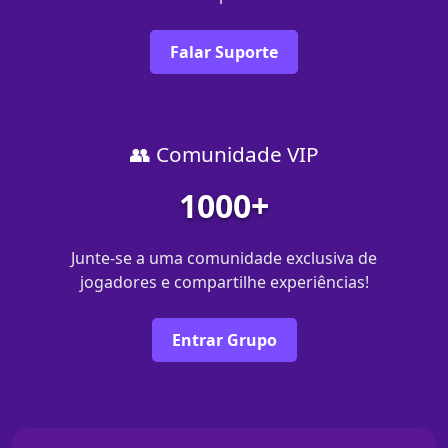
Falar Suporte
👥 Comunidade VIP
1000+
Junte-se a uma comunidade exclusiva de
jogadores e compartilhe experiências!
Entrar Grupo