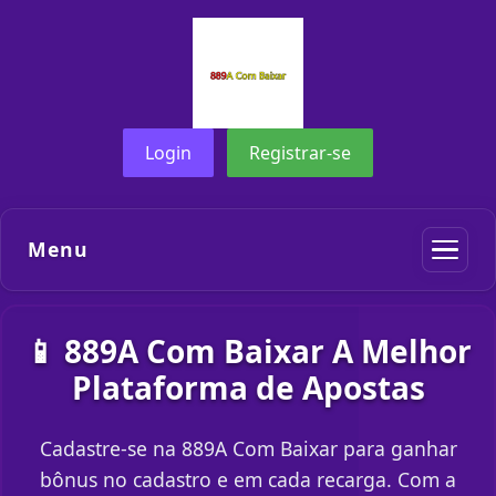
Login
Registrar-se
Menu
📱 889A Com Baixar A Melhor
Plataforma de Apostas
Cadastre-se na 889A Com Baixar para ganhar
bônus no cadastro e em cada recarga. Com a