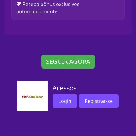
🎁 Receba bônus exclusivos
automaticamente
SEGUIR AGORA
Acessos
Login
Registrar-se