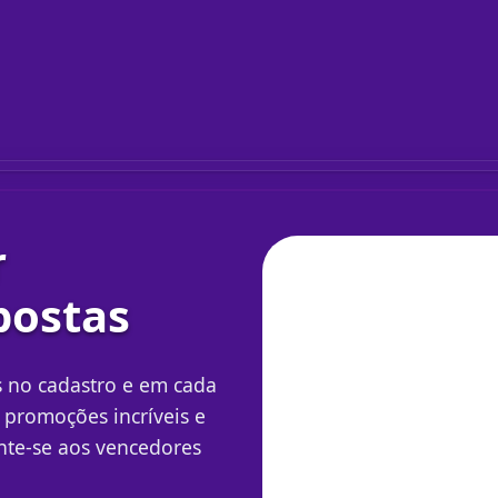
r
postas
 no cadastro e em cada
 promoções incríveis e
unte-se aos vencedores