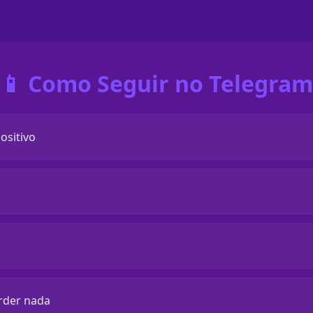
📱 Como Seguir no Telegram
ositivo
erder nada