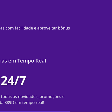
tas com facilidade e aproveitar bônus
cias em Tempo Real
24/7
e todas as novidades, promoções e
da 889D em tempo real!