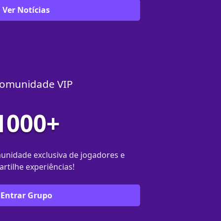
Ver Notícias
Comunidade VIP
1000+
unidade exclusiva de jogadores e
rtilhe experiências!
Entrar Grupo