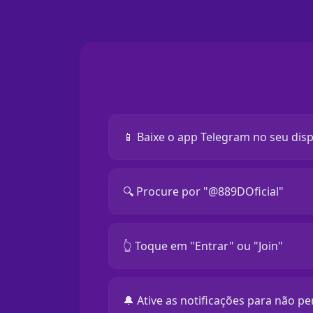
📱 Baixe o app Telegram no seu disp
🔍 Procure por "@889DOficial"
👆 Toque em "Entrar" ou "Join"
🔔 Ative as notificações para não p