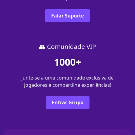
Falar Suporte
👥 Comunidade VIP
1000+
Junte-se a uma comunidade exclusiva de
jogadores e compartilhe experiências!
Entrar Grupo