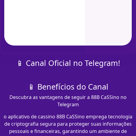
📱 Canal Oficial no Telegram!
📱 Benefícios do Canal
Descubra as vantagens de seguir a 88B CaSSino no
Telegram
o aplicativo de cassino 88B CaSSino emprega tecnologia
de criptografia segura para proteger suas informações
pessoais e financeiras, garantindo um ambiente de