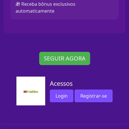
🎁 Receba bônus exclusivos
automaticamente
SEGUIR AGORA
Acessos
Login
Registrar-se