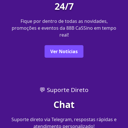
24/7
Fique por dentro de todas as novidades,
promoções e eventos da 88B CaSSino em tempo
real!
Ver Notícias
💬 Suporte Direto
Chat
Suporte direto via Telegram, respostas rápidas e
atendimento personalizado!