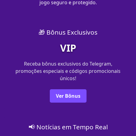
jogo seguro e protegido.
🎁 Bônus Exclusivos
VIP
Receba bônus exclusivos do Telegram,
promoções especiais e códigos promocionais
únicos!
Ver Bônus
📢 Notícias em Tempo Real