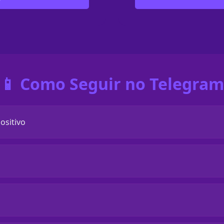
📱 Como Seguir no Telegram
ositivo