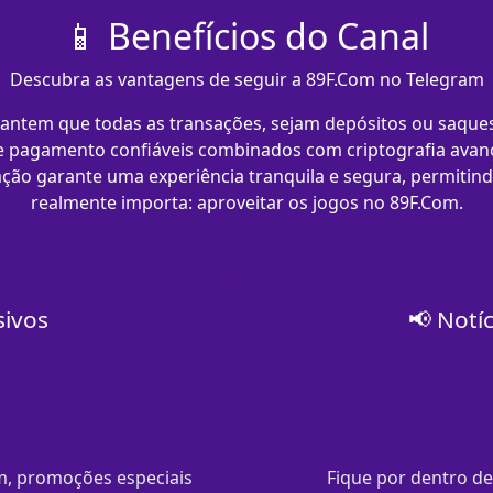
📱 Benefícios do Canal
Descubra as vantagens de seguir a 89F.Com no Telegram
ntem que todas as transações, sejam depósitos ou saques
de pagamento confiáveis combinados com criptografia avan
ação garante uma experiência tranquila e segura, permitin
realmente importa: aproveitar os jogos no 89F.Com.
sivos
📢 Notí
m, promoções especiais
Fique por dentro d