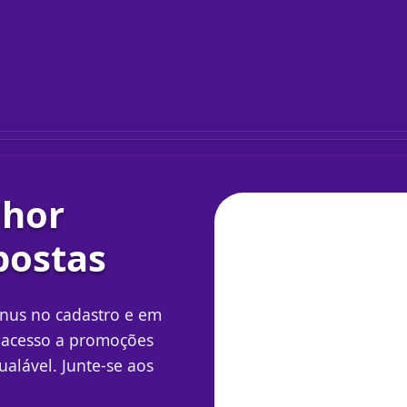
lhor
postas
nus no cadastro e em
 acesso a promoções
ualável. Junte-se aos