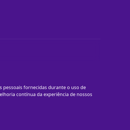
s pessoais fornecidas durante o uso de
elhoria contínua da experiência de nossos