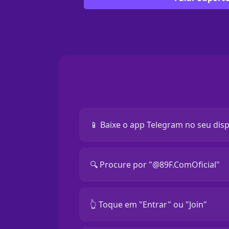
📱 Baixe o app Telegram no seu disp
🔍 Procure por "@89F.ComOficial"
👆 Toque em "Entrar" ou "Join"