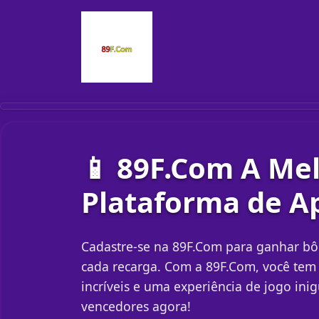
📱 89F.Com A Me
Plataforma de A
Cadastre-se na 89F.Com para ganhar bô
cada recarga. Com a 89F.Com, você tem
incríveis e uma experiência de jogo inig
vencedores agora!