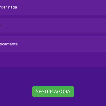
erder nada
a
aticamente
SEGUIR AGORA