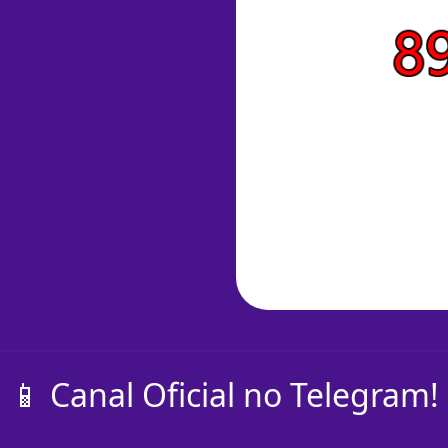
📱 Canal Oficial no Telegram!