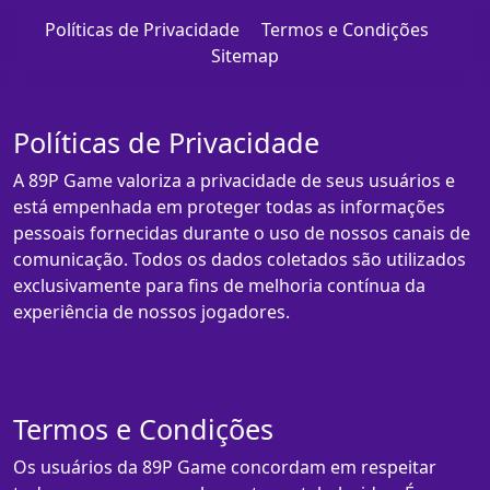
Políticas de Privacidade
Termos e Condições
Sitemap
Políticas de Privacidade
A 89P Game valoriza a privacidade de seus usuários e
está empenhada em proteger todas as informações
pessoais fornecidas durante o uso de nossos canais de
comunicação. Todos os dados coletados são utilizados
exclusivamente para fins de melhoria contínua da
experiência de nossos jogadores.
Termos e Condições
Os usuários da 89P Game concordam em respeitar