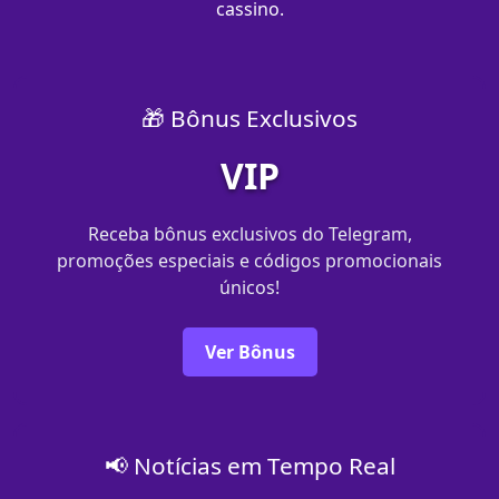
cassino.
🎁 Bônus Exclusivos
VIP
Receba bônus exclusivos do Telegram,
promoções especiais e códigos promocionais
únicos!
Ver Bônus
📢 Notícias em Tempo Real