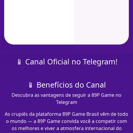
📱 Canal Oficial no Telegram!
📱 Benefícios do Canal
Descubra as vantagens de seguir a 89P Game no
Telegram
As crupiês da plataforma 89P Game Brasil vêm de todo
o mundo — a 89P Game convida você a competir com
os melhores e viver a atmosfera internacional do