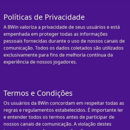
Políticas de Privacidade
A 8Win valoriza a privacidade de seus usuários e está
empenhada em proteger todas as informações
pessoais fornecidas durante o uso de nossos canais de
comunicação. Todos os dados coletados são utilizados
exclusivamente para fins de melhoria contínua da
experiência de nossos jogadores.
Termos e Condições
Os usuários da 8Win concordam em respeitar todas as
regras e regulamentos estabelecidos. É importante ler
e entender todos os termos antes de participar de
nossos canais de comunicação. A violação destes