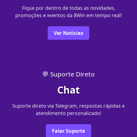
Fique por dentro de todas as novidades,
promoções e eventos da 8Win em tempo real!
Ver Notícias
💬 Suporte Direto
Chat
Suporte direto via Telegram, respostas rápidas e
atendimento personalizado!
Falar Suporte