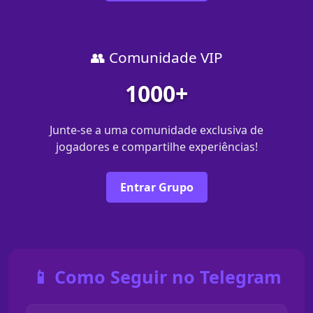
👥 Comunidade VIP
1000+
Junte-se a uma comunidade exclusiva de
jogadores e compartilhe experiências!
Entrar Grupo
📱 Como Seguir no Telegram