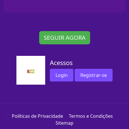
SEGUIR AGORA
Acessos
Login
Registrar-se
Políticas de Privacidade
Termos e Condições
Sitemap