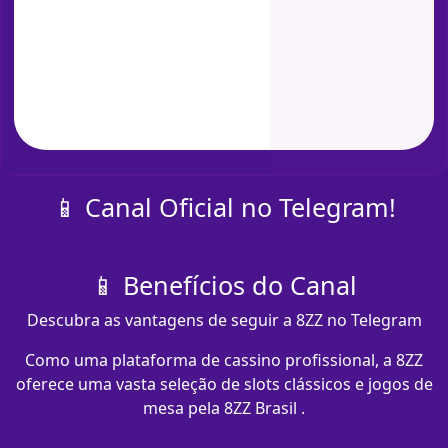
📱 Canal Oficial no Telegram!
📱 Benefícios do Canal
Descubra as vantagens de seguir a 8ZZ no Telegram
Como uma plataforma de cassino profissional, a 8ZZ
oferece uma vasta seleção de slots clássicos e jogos de
mesa pela 8ZZ Brasil .