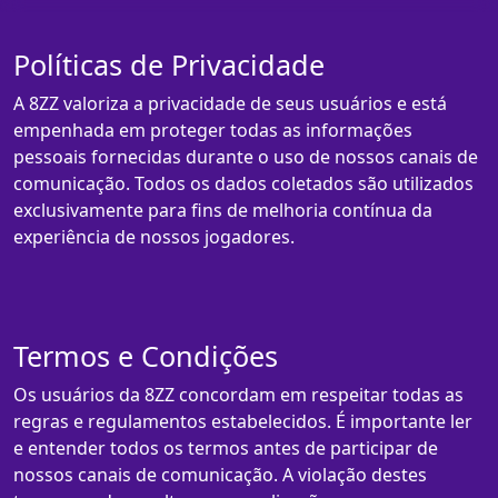
Políticas de Privacidade
A 8ZZ valoriza a privacidade de seus usuários e está
empenhada em proteger todas as informações
pessoais fornecidas durante o uso de nossos canais de
comunicação. Todos os dados coletados são utilizados
exclusivamente para fins de melhoria contínua da
experiência de nossos jogadores.
Termos e Condições
Os usuários da 8ZZ concordam em respeitar todas as
regras e regulamentos estabelecidos. É importante ler
e entender todos os termos antes de participar de
nossos canais de comunicação. A violação destes