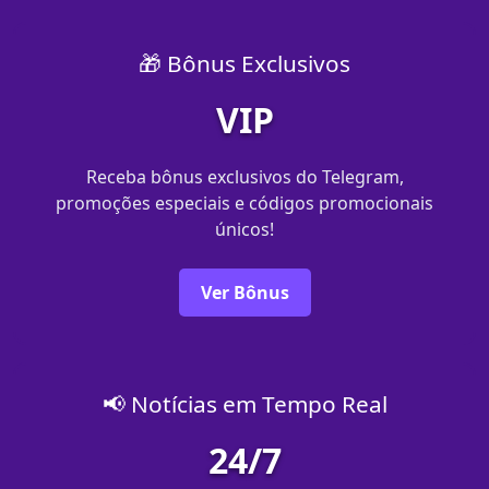
🎁 Bônus Exclusivos
VIP
Receba bônus exclusivos do Telegram,
promoções especiais e códigos promocionais
únicos!
Ver Bônus
📢 Notícias em Tempo Real
24/7