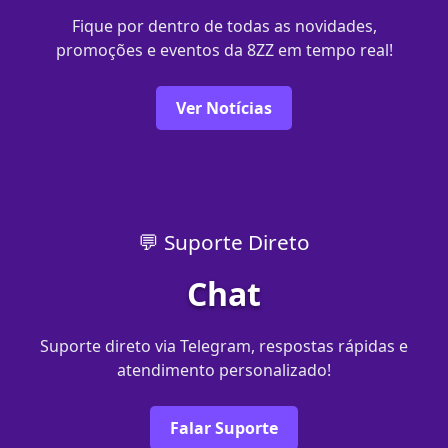
Fique por dentro de todas as novidades,
promoções e eventos da 8ZZ em tempo real!
Ver Notícias
💬 Suporte Direto
Chat
Suporte direto via Telegram, respostas rápidas e
atendimento personalizado!
Falar Suporte