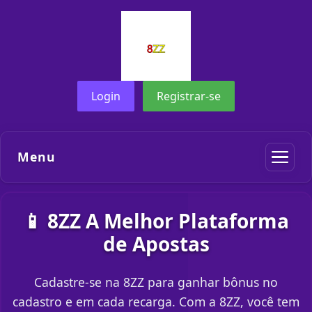
Login
Registrar-se
Menu
📱 8ZZ A Melhor Plataforma
de Apostas
Cadastre-se na 8ZZ para ganhar bônus no
cadastro e em cada recarga. Com a 8ZZ, você tem