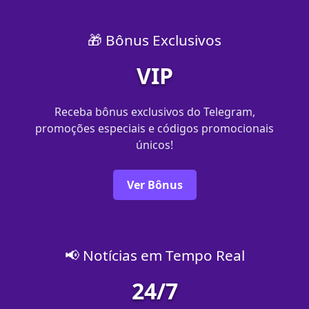
🎁 Bônus Exclusivos
VIP
Receba bônus exclusivos do Telegram,
promoções especiais e códigos promocionais
únicos!
Ver Bônus
📢 Notícias em Tempo Real
24/7