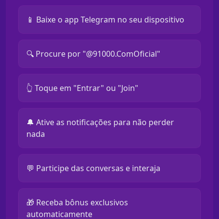
📱 Baixe o app Telegram no seu dispositivo
🔍 Procure por "@91000.ComOficial"
👆 Toque em "Entrar" ou "Join"
🔔 Ative as notificações para não perder
nada
💬 Participe das conversas e interaja
🎁 Receba bônus exclusivos
automaticamente