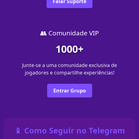
Falar Suporte
👥 Comunidade VIP
1000+
Junte-se a uma comunidade exclusiva de
jogadores e compartilhe experiências!
Entrar Grupo
📱 Como Seguir no Telegram