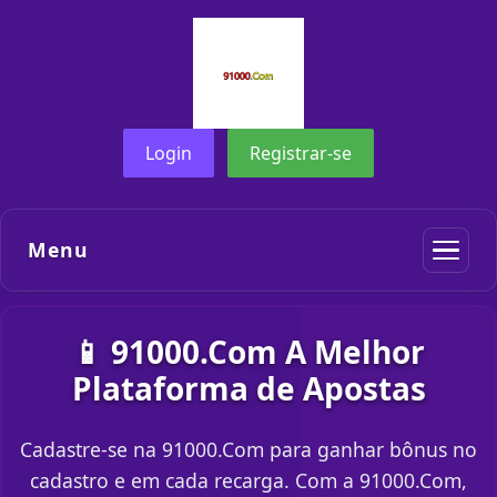
Login
Registrar-se
Menu
📱 91000.Com A Melhor
Plataforma de Apostas
Cadastre-se na 91000.Com para ganhar bônus no
cadastro e em cada recarga. Com a 91000.Com,