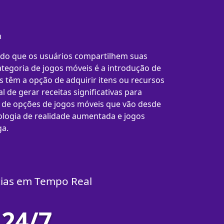
m
ndo que os usuários compartilhem suas
egoria de jogos móveis é a introdução de
 têm a opção de adquirir itens ou recursos
de gerar receitas significativas para
 de opções de jogos móveis que vão desde
ologia de realidade aumentada e jogos
ga.
cias em Tempo Real
24/7