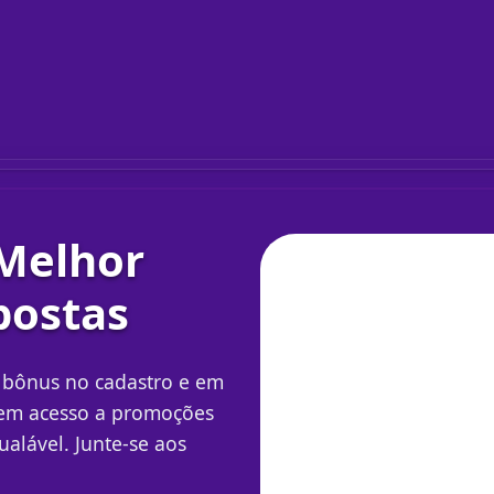
 Melhor
postas
 bônus no cadastro e em
tem acesso a promoções
ualável. Junte-se aos