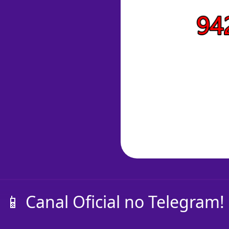
📱 Canal Oficial no Telegram!