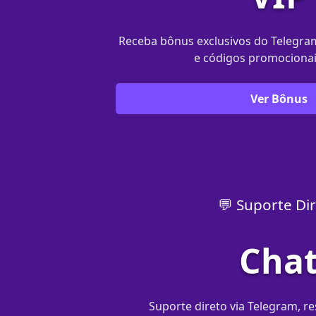
Receba bônus exclusivos do Telegra
e códigos promocionai
Ver Bônus
💬 Suporte Di
Cha
Suporte direto via Telegram, r