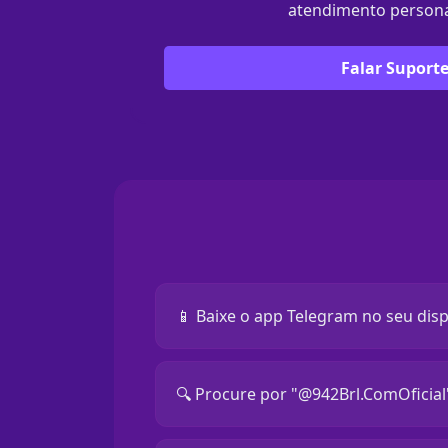
atendimento persona
Falar Suport
📱 Baixe o app Telegram no seu disp
🔍 Procure por "@942Brl.ComOficial