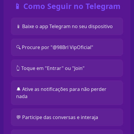
📱 Como Seguir no Telegram
📱 Baixe o app Telegram no seu dispositivo
🔍 Procure por "@98Brl VipOficial"
👆 Toque em "Entrar" ou "Join"
🔔 Ative as notificações para não perder
nada
💬 Participe das conversas e interaja