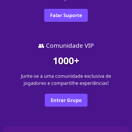
Falar Suporte
👥 Comunidade VIP
1000+
Junte-se a uma comunidade exclusiva de
jogadores e compartilhe experiências!
Entrar Grupo