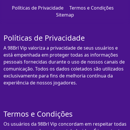
Políticas de Privacidade
Termos e Condições
Sitemap
Políticas de Privacidade
A 98Brl Vip valoriza a privacidade de seus usuários e
está empenhada em proteger todas as informações
pessoais fornecidas durante o uso de nossos canais de
comunicação. Todos os dados coletados são utilizados
exclusivamente para fins de melhoria contínua da
experiência de nossos jogadores.
Termos e Condições
Os usuários da 98Brl Vip concordam em respeitar todas