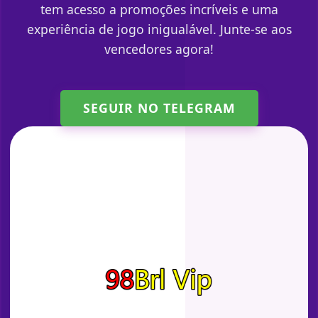
tem acesso a promoções incríveis e uma
experiência de jogo inigualável. Junte-se aos
vencedores agora!
SEGUIR NO TELEGRAM