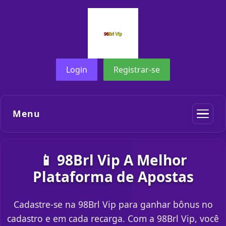
Login
Registrar-se
Menu
📱 98Brl Vip A Melhor
Plataforma de Apostas
Cadastre-se na 98Brl Vip para ganhar bônus no
cadastro e em cada recarga. Com a 98Brl Vip, você