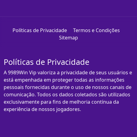
Políticas de Privacidade
Termos e Condições
Sitemap
Políticas de Privacidade
A 9989Win Vip valoriza a privacidade de seus usuários e
está empenhada em proteger todas as informações
pessoais fornecidas durante o uso de nossos canais de
comunicação. Todos os dados coletados são utilizados
exclusivamente para fins de melhoria contínua da
experiência de nossos jogadores.