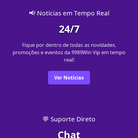
📢 Notícias em Tempo Real
24/7
Fique por dentro de todas as novidades,
promoções e eventos da 9989Win Vip em tempo
real!
Ver Notícias
💬 Suporte Direto
Chat