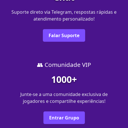
Suporte direto via Telegram, respostas rápidas e
atendimento personalizado!
Falar Suporte
👥 Comunidade VIP
1000+
Junte-se a uma comunidade exclusiva de
jogadores e compartilhe experiências!
Entrar Grupo