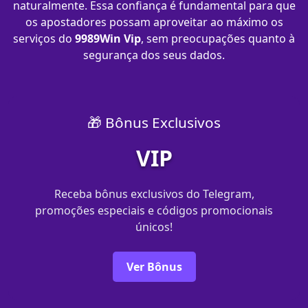
naturalmente. Essa confiança é fundamental para que
os apostadores possam aproveitar ao máximo os
serviços do
9989Win Vip
, sem preocupações quanto à
segurança dos seus dados.
🎁 Bônus Exclusivos
VIP
Receba bônus exclusivos do Telegram,
promoções especiais e códigos promocionais
únicos!
Ver Bônus