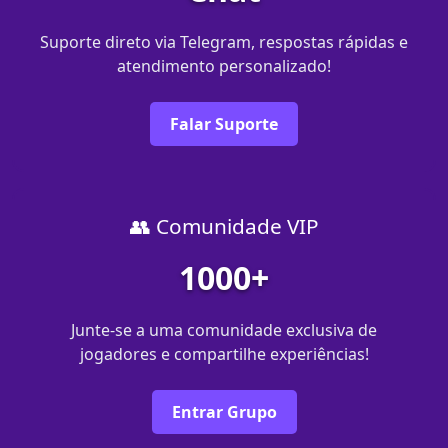
Suporte direto via Telegram, respostas rápidas e
atendimento personalizado!
Falar Suporte
👥 Comunidade VIP
1000+
Junte-se a uma comunidade exclusiva de
jogadores e compartilhe experiências!
Entrar Grupo