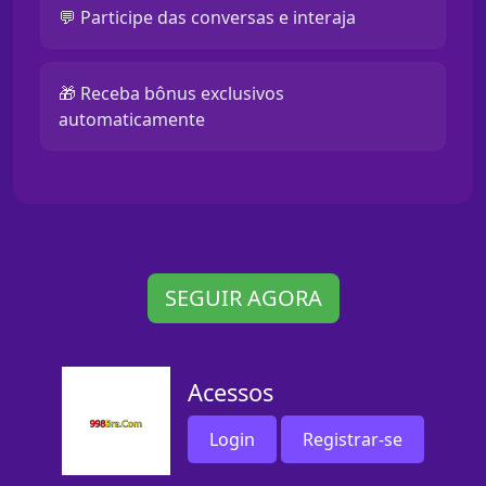
💬 Participe das conversas e interaja
🎁 Receba bônus exclusivos
automaticamente
SEGUIR AGORA
Acessos
Login
Registrar-se