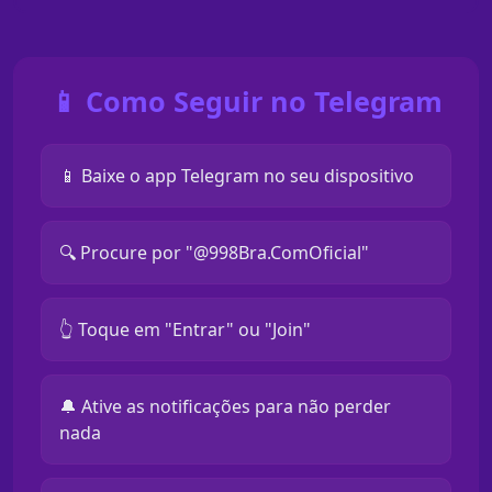
📱 Como Seguir no Telegram
📱 Baixe o app Telegram no seu dispositivo
🔍 Procure por "@998Bra.ComOficial"
👆 Toque em "Entrar" ou "Join"
🔔 Ative as notificações para não perder
nada