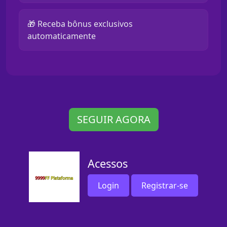
🎁 Receba bônus exclusivos
automaticamente
SEGUIR AGORA
Acessos
Login
Registrar-se