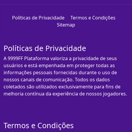
Políticas de Privacidade
Termos e Condições
Sitemap
Políticas de Privacidade
A 9999FF Plataforma valoriza a privacidade de seus
usuários e está empenhada em proteger todas as
informações pessoais fornecidas durante o uso de
nossos canais de comunicação. Todos os dados
coletados são utilizados exclusivamente para fins de
melhoria contínua da experiência de nossos jogadores.
Termos e Condições