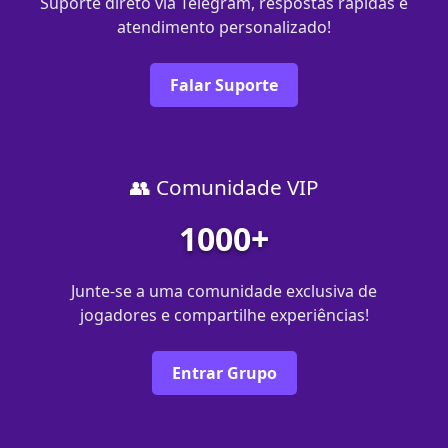
Suporte direto via Telegram, respostas rápidas e
atendimento personalizado!
Falar Suporte
👥 Comunidade VIP
1000+
Junte-se a uma comunidade exclusiva de
jogadores e compartilhe experiências!
Entrar Grupo