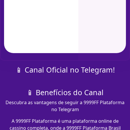
📱 Canal Oficial no Telegram!
📱 Benefícios do Canal
Descubra as vantagens de seguir a 9999FF Plataforma
no Telegram
A 9999FF Plataforma é uma plataforma online de
cassino completa, onde a 9999FF Plataforma Brasil